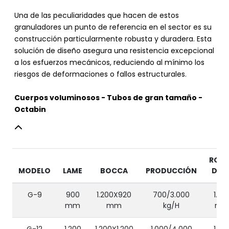
Una de las peculiaridades que hacen de estos
granuladores un punto de referencia en el sector es su
construcción particularmente robusta y duradera. Esta
solución de diseño asegura una resistencia excepcional
a los esfuerzos mecánicos, reduciendo al mínimo los
riesgos de deformaciones o fallos estructurales.
Cuerpos voluminosos - Tubos de gran tamaño -
Octabin
ROT
MODELO
LAME
BOCCA
PRODUCCIÓN
DIÁM
G-9
900
1.200X920
700/3.000
1.00
mm
mm
kg/H
m